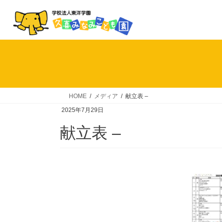
コ
ナ
ン
ビ
テ
ゲ
ン
ー
ツ
シ
へ
ョ
ス
ン
キ
に
HOME
メディア
献立表 –
ッ
移
2025年7月29日
プ
動
献立表 –