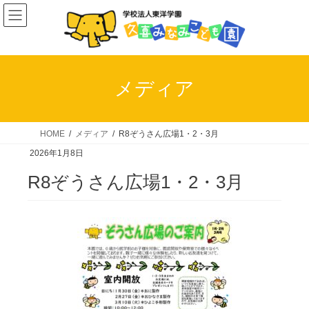
コ
ナ
ン
ビ
テ
ゲ
ン
ー
ツ
シ
メディア
へ
ョ
ス
ン
キ
に
HOME
メディア
R8ぞうさん広場1・2・3月
ッ
移
2026年1月8日
プ
動
R8ぞうさん広場1・2・3月