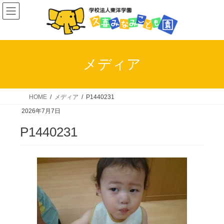
コ
ナ
ン
ビ
テ
ゲ
ン
ー
ツ
シ
メディア
へ
ョ
ス
ン
キ
に
HOME
メディア
P1440231
ッ
移
2026年7月7日
プ
動
P1440231