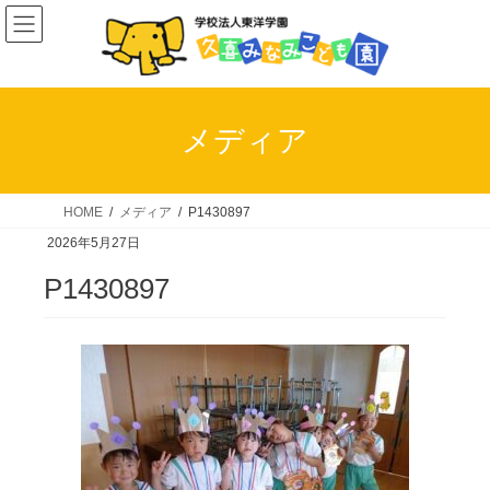
コ
ナ
ン
ビ
テ
ゲ
ン
ー
ツ
シ
メディア
へ
ョ
ス
ン
キ
に
HOME
メディア
P1430897
ッ
移
2026年5月27日
プ
動
P1430897