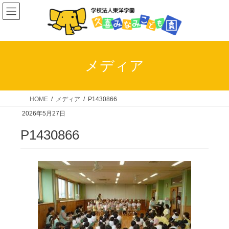
コ
ナ
ン
ビ
テ
ゲ
ン
ー
ツ
シ
メディア
へ
ョ
ス
ン
キ
に
HOME
メディア
P1430866
ッ
移
2026年5月27日
プ
動
P1430866