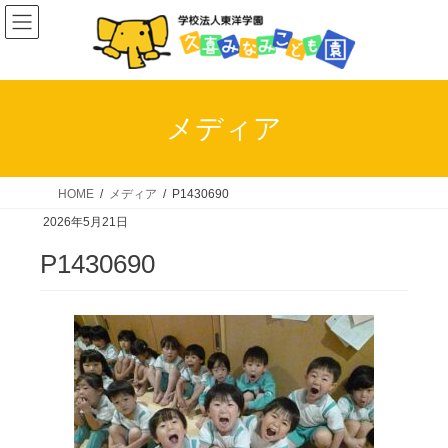
コ
ナ
ン
ビ
テ
ゲ
ン
ー
ツ
シ
メディア
へ
ョ
ス
ン
キ
に
HOME
メディア
P1430690
ッ
移
2026年5月21日
プ
動
P1430690