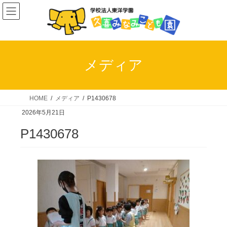
コ
ナ
ン
ビ
テ
ゲ
ン
ー
ツ
シ
メディア
へ
ョ
ス
ン
キ
に
HOME
メディア
P1430678
ッ
移
2026年5月21日
プ
動
P1430678