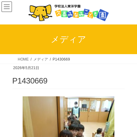
コ
ナ
ン
ビ
テ
ゲ
ン
ー
ツ
シ
メディア
へ
ョ
ス
ン
キ
に
HOME
メディア
P1430669
ッ
移
2026年5月21日
プ
動
P1430669