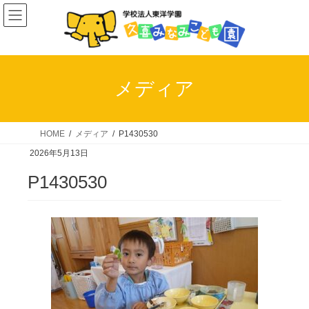
コ
ナ
ン
ビ
テ
ゲ
ン
ー
ツ
シ
メディア
へ
ョ
ス
ン
キ
に
HOME
メディア
P1430530
ッ
移
2026年5月13日
プ
動
P1430530