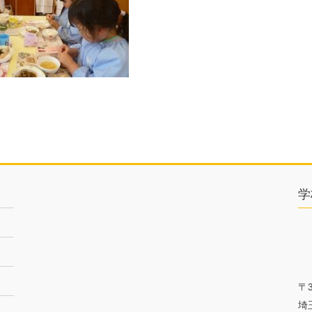
学
〒3
埼