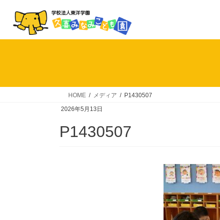
コ
ナ
ン
ビ
テ
ゲ
ン
ー
ツ
シ
へ
ョ
ス
ン
キ
に
HOME
メディア
P1430507
ッ
移
2026年5月13日
プ
動
P1430507