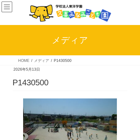
コ
ナ
ン
ビ
テ
ゲ
ン
ー
ツ
シ
メディア
へ
ョ
ス
ン
キ
に
HOME
メディア
P1430500
ッ
移
2026年5月13日
プ
動
P1430500