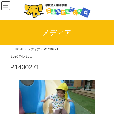
コ
ナ
ン
ビ
テ
ゲ
ン
ー
ツ
シ
メディア
へ
ョ
ス
ン
キ
に
HOME
メディア
P1430271
ッ
移
2026年4月23日
プ
動
P1430271