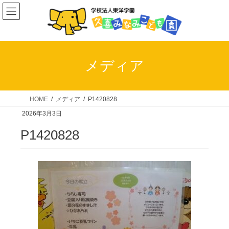
コ
ナ
ン
ビ
テ
ゲ
ン
ー
ツ
シ
メディア
へ
ョ
ス
ン
キ
に
HOME
メディア
P1420828
ッ
移
2026年3月3日
プ
動
P1420828