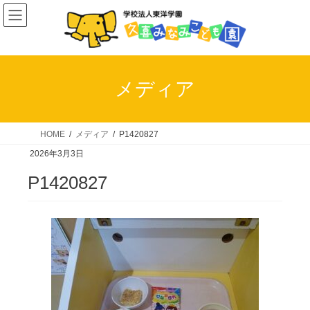
コ
ナ
ン
ビ
テ
ゲ
ン
ー
ツ
シ
メディア
へ
ョ
ス
ン
キ
に
HOME
メディア
P1420827
ッ
移
2026年3月3日
プ
動
P1420827