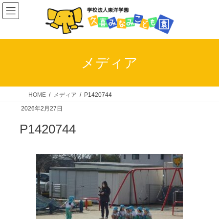
コ
ナ
ン
ビ
テ
ゲ
ン
ー
ツ
シ
メディア
へ
ョ
ス
ン
キ
に
HOME
メディア
P1420744
ッ
移
2026年2月27日
プ
動
P1420744