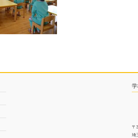
学
〒3
埼