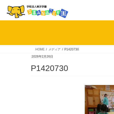
コ
ナ
ン
ビ
テ
ゲ
ン
ー
ツ
シ
へ
ョ
ス
ン
キ
に
HOME
メディア
P1420730
ッ
移
2026年2月26日
プ
動
P1420730