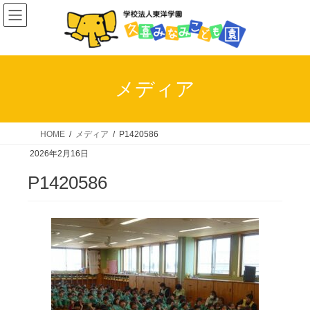
コ
ナ
ン
ビ
テ
ゲ
ン
ー
ツ
シ
メディア
へ
ョ
ス
ン
キ
に
HOME
メディア
P1420586
ッ
移
2026年2月16日
プ
動
P1420586