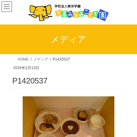
コ
ナ
ン
ビ
テ
ゲ
ン
ー
ツ
シ
メディア
へ
ョ
ス
ン
キ
に
HOME
メディア
P1420537
ッ
移
2026年2月13日
プ
動
P1420537