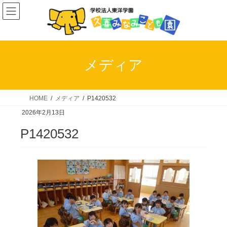
コ
ナ
ン
ビ
テ
ゲ
ン
ー
ツ
シ
メディア
へ
ョ
ス
ン
キ
に
HOME
メディア
P1420532
ッ
移
2026年2月13日
プ
動
P1420532