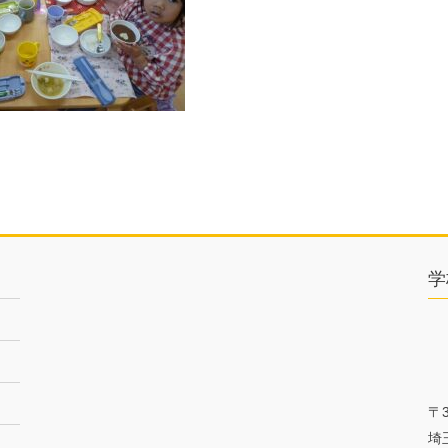
学
〒3
埼