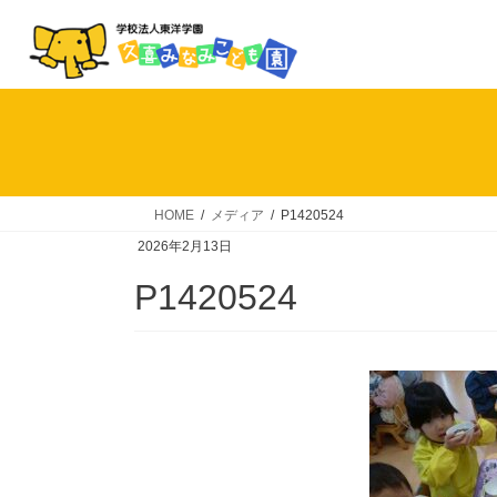
コ
ナ
ン
ビ
テ
ゲ
ン
ー
ツ
シ
へ
ョ
ス
ン
キ
に
HOME
メディア
P1420524
ッ
移
2026年2月13日
プ
動
P1420524