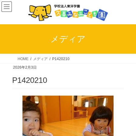
コ
ナ
ン
ビ
テ
ゲ
ン
ー
ツ
シ
メディア
へ
ョ
ス
ン
キ
に
HOME
メディア
P1420210
ッ
移
2026年2月3日
プ
動
P1420210