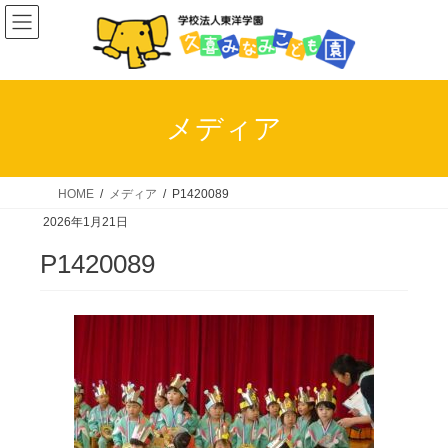
コ
ナ
ン
ビ
テ
ゲ
ン
ー
ツ
シ
メディア
へ
ョ
ス
ン
キ
に
HOME
メディア
P1420089
ッ
移
2026年1月21日
プ
動
P1420089