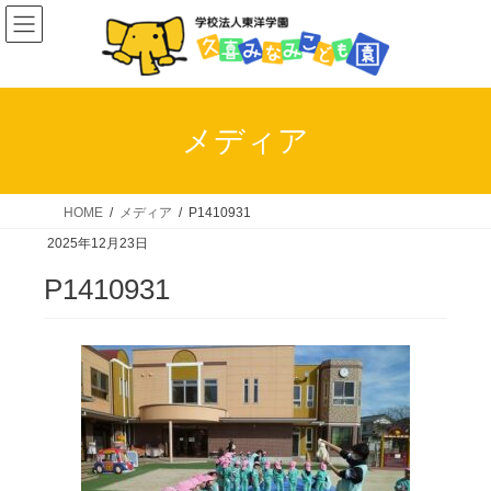
コ
ナ
ン
ビ
テ
ゲ
ン
ー
ツ
シ
メディア
へ
ョ
ス
ン
キ
に
HOME
メディア
P1410931
ッ
移
2025年12月23日
プ
動
P1410931