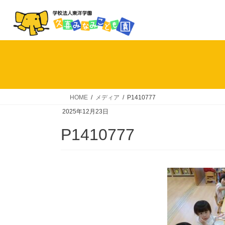
コ
ナ
ン
ビ
テ
ゲ
ン
ー
ツ
シ
へ
ョ
ス
ン
キ
に
HOME
メディア
P1410777
ッ
移
2025年12月23日
プ
動
P1410777