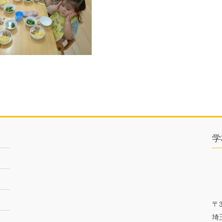
学
〒3
埼