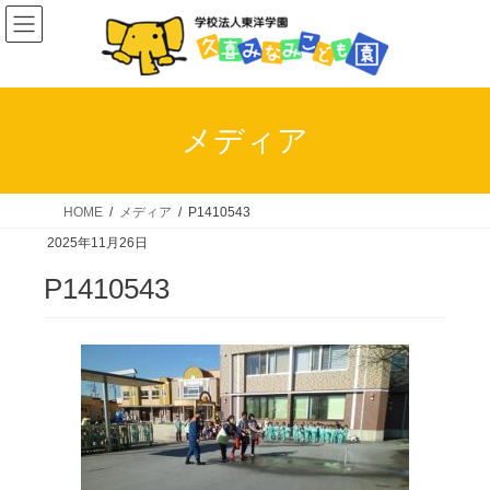
コ
ナ
ン
ビ
テ
ゲ
ン
ー
ツ
シ
メディア
へ
ョ
ス
ン
キ
に
HOME
メディア
P1410543
ッ
移
2025年11月26日
プ
動
P1410543