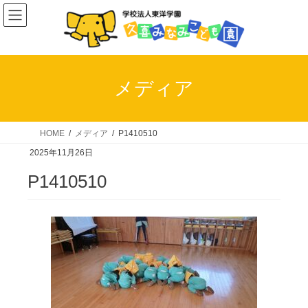
コ
ナ
ン
ビ
テ
ゲ
ン
ー
ツ
シ
メディア
へ
ョ
ス
ン
キ
に
HOME
メディア
P1410510
ッ
移
2025年11月26日
プ
動
P1410510