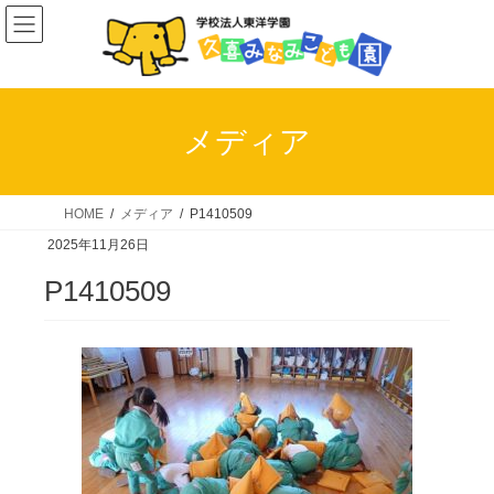
コ
ナ
ン
ビ
テ
ゲ
ン
ー
ツ
シ
メディア
へ
ョ
ス
ン
キ
に
HOME
メディア
P1410509
ッ
移
2025年11月26日
プ
動
P1410509