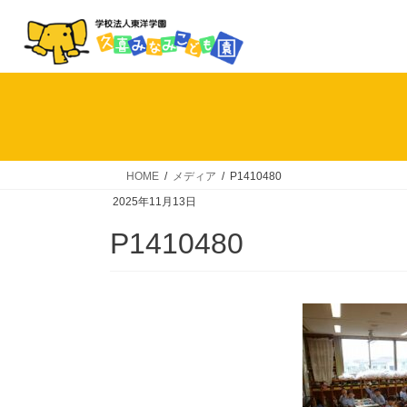
コ
ナ
ン
ビ
テ
ゲ
ン
ー
ツ
シ
へ
ョ
ス
ン
キ
に
HOME
メディア
P1410480
ッ
移
2025年11月13日
プ
動
P1410480