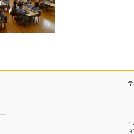
学
〒3
埼