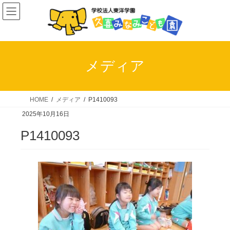
コ
ナ
ン
ビ
テ
ゲ
ン
ー
ツ
シ
メディア
へ
ョ
ス
ン
キ
に
HOME
メディア
P1410093
ッ
移
2025年10月16日
プ
動
P1410093