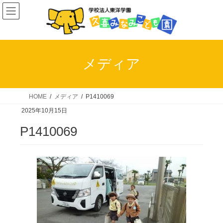
コ
ナ
ン
ビ
テ
ゲ
ン
ー
ツ
シ
メディア
へ
ョ
ス
ン
キ
に
HOME
メディア
P1410069
ッ
移
2025年10月15日
プ
動
P1410069