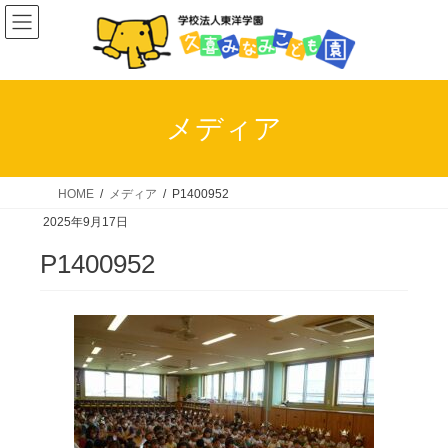
コ
ナ
ン
ビ
テ
ゲ
ン
ー
ツ
シ
メディア
へ
ョ
ス
ン
キ
に
HOME
メディア
P1400952
ッ
移
2025年9月17日
プ
動
P1400952