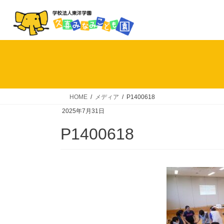
コ
ナ
ン
ビ
テ
ゲ
ン
ー
ツ
シ
へ
ョ
ス
ン
キ
に
HOME
メディア
P1400618
ッ
移
2025年7月31日
プ
動
P1400618