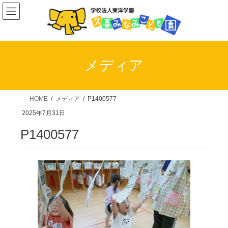
コ
ナ
ン
ビ
テ
ゲ
ン
ー
ツ
シ
メディア
へ
ョ
ス
ン
キ
に
HOME
メディア
P1400577
ッ
移
2025年7月31日
プ
動
P1400577