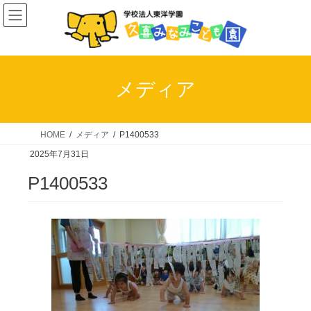
コ
ナ
ン
ビ
テ
ゲ
ン
ー
ツ
シ
メディア
へ
ョ
ス
ン
キ
に
HOME
メディア
P1400533
ッ
移
2025年7月31日
プ
動
P1400533