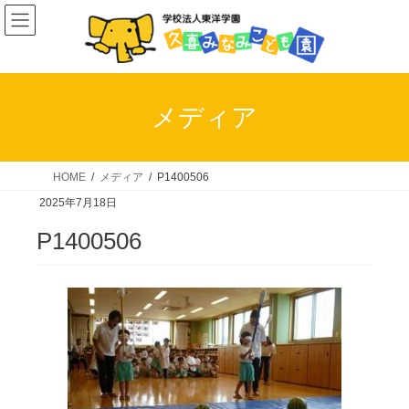
コ
ナ
ン
ビ
テ
ゲ
ン
ー
ツ
シ
メディア
へ
ョ
ス
ン
キ
に
HOME
メディア
P1400506
ッ
移
2025年7月18日
プ
動
P1400506