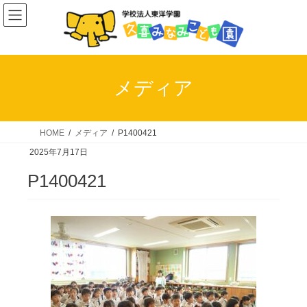
コ
ナ
ン
ビ
テ
ゲ
ン
ー
ツ
シ
メディア
へ
ョ
ス
ン
キ
に
HOME
メディア
P1400421
ッ
移
2025年7月17日
プ
動
P1400421