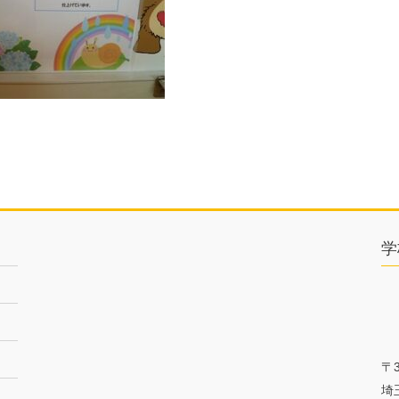
学
〒3
埼