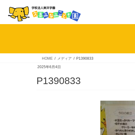
コ
ナ
ン
ビ
テ
ゲ
ン
ー
ツ
シ
へ
ョ
ス
ン
キ
に
HOME
メディア
P1390833
ッ
移
2025年6月4日
プ
動
P1390833