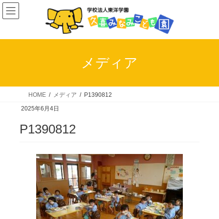
コ
ナ
ン
ビ
テ
ゲ
ン
ー
ツ
シ
メディア
へ
ョ
ス
ン
キ
に
HOME
メディア
P1390812
ッ
移
2025年6月4日
プ
動
P1390812