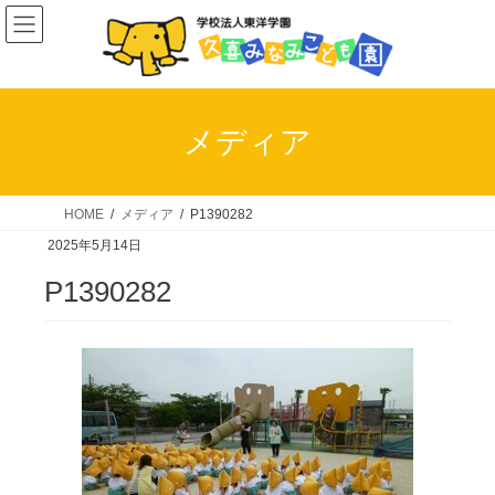
コ
ナ
ン
ビ
テ
ゲ
ン
ー
ツ
シ
メディア
へ
ョ
ス
ン
キ
に
HOME
メディア
P1390282
ッ
移
2025年5月14日
プ
動
P1390282