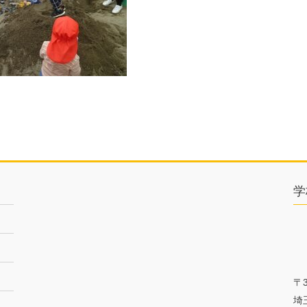
学
〒3
埼