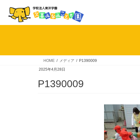
コ
ナ
ン
ビ
テ
ゲ
ン
ー
ツ
シ
へ
ョ
ス
ン
キ
に
HOME
メディア
P1390009
ッ
移
2025年4月28日
プ
動
P1390009