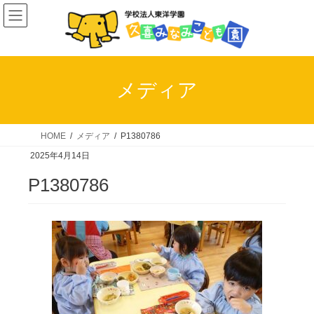
コ
ナ
ン
ビ
テ
ゲ
ン
ー
ツ
シ
メディア
へ
ョ
ス
ン
キ
に
HOME
メディア
P1380786
ッ
移
2025年4月14日
プ
動
P1380786