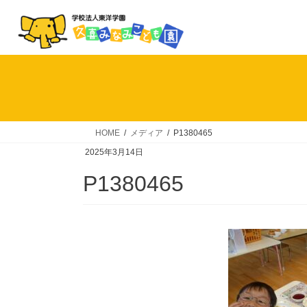
コ
ナ
ン
ビ
テ
ゲ
ン
ー
ツ
シ
へ
ョ
ス
ン
キ
に
HOME
メディア
P1380465
ッ
移
2025年3月14日
プ
動
P1380465