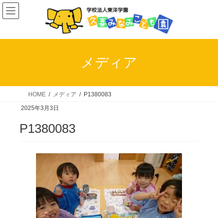
コ
ナ
ン
ビ
テ
ゲ
ン
ー
ツ
シ
メディア
へ
ョ
ス
ン
キ
に
HOME
メディア
P1380083
ッ
移
2025年3月3日
プ
動
P1380083