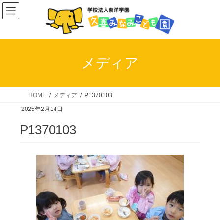
コ
ナ
ン
ビ
テ
ゲ
ン
ー
ツ
シ
メディア
へ
ョ
ス
ン
キ
に
HOME
メディア
P1370103
ッ
移
2025年2月14日
プ
動
P1370103