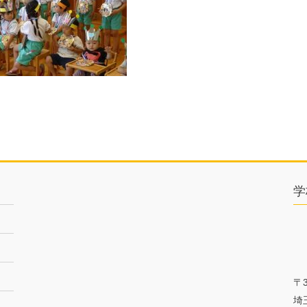
学
〒3
埼