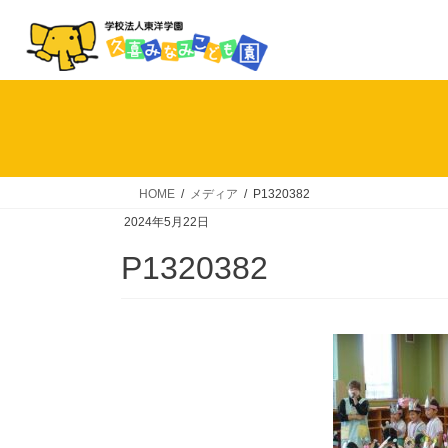
コ
ナ
ン
ビ
テ
ゲ
ン
ー
ツ
シ
へ
ョ
ス
ン
キ
に
HOME
メディア
P1320382
ッ
移
2024年5月22日
プ
動
P1320382