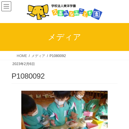
コ
ナ
ン
ビ
テ
ゲ
ン
ー
ツ
シ
メディア
へ
ョ
ス
ン
キ
に
HOME
メディア
P1080092
ッ
移
2023年2月6日
プ
動
P1080092