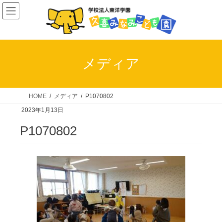
コ
ナ
ン
ビ
テ
ゲ
ン
ー
ツ
シ
メディア
へ
ョ
ス
ン
キ
に
HOME
メディア
P1070802
ッ
移
2023年1月13日
プ
動
P1070802