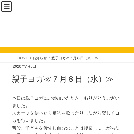
コ
ナ
ン
ビ
テ
ゲ
ン
ー
ツ
シ
お知らせ
へ
ョ
ス
ン
キ
に
HOME
お知らせ
親子ヨガ≪７月８日（水）≫
ッ
移
2026年7月8日
プ
動
親子ヨガ≪７月８日（水）≫
本日は親子ヨガにご参加いただき、ありがとうござい
ました。
スカーフを使ったり童謡を歌ったりしながら楽しくヨ
ガを行いました。
普段、子どもを優先し自分のことは後回しにしがちな