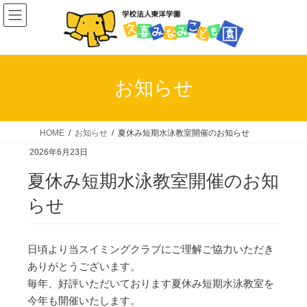
コ
ナ
ン
ビ
テ
ゲ
ン
ー
ツ
シ
お知らせ
へ
ョ
ス
ン
キ
に
HOME
お知らせ
夏休み短期水泳教室開催のお知らせ
ッ
移
2026年6月23日
プ
動
夏休み短期水泳教室開催のお知
らせ
日頃より当スイミングクラブにご理解ご協力いただき
ありがとうございます。
毎年、好評いただいております夏休み短期水泳教室を
今年も開催いたします。