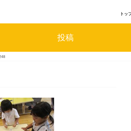
トッ
投稿
248