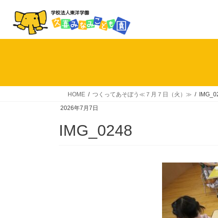
コ
ナ
ン
ビ
テ
ゲ
ン
ー
ツ
シ
へ
ョ
ス
ン
キ
に
HOME
つくってあそぼう≪７月７日（火）≫
IMG_0
ッ
移
2026年7月7日
プ
動
IMG_0248