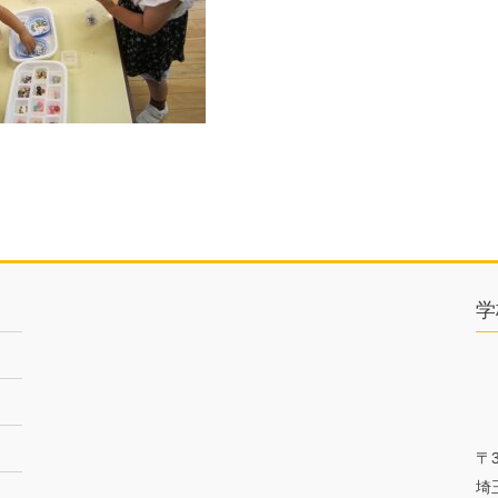
学
〒3
埼